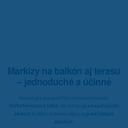
Markízy na balkón aj terasu
– jednoduché a účinné
Nenechajte si pokaziť leto rozmarmi počasia!
Veľkoformátová látka
vás ochráni
pred spaľujúcim
slnkom
a vďaka vodnému stĺpcu aj
pred ľahkým
dažďom
.