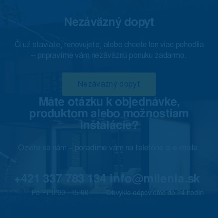
Nezáväzný dopyt
Či už staviate, renovujete, alebo chcete len viac pohodlia
– pripravíme vám nezáväznú ponuku zadarmo.
Nezáväzný dopyt
Máte otázku k objednávke,
produktom alebo možnostiam
inštalácie?
Ozvite sa nám – poradíme vám na telefóne aj e-maile.
+421 337 783 134
info@milenia.sk
Po-Pi: 8:00 - 15:00
Obvykle odpovieme do 24 hodín