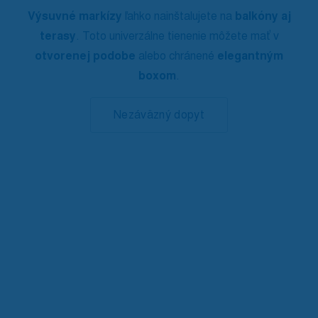
Výsuvné markízy
ľahko nainštalujete na
balkóny aj
terasy
. Toto univerzálne tienenie môžete mať v
otvorenej podobe
alebo chránené
elegantným
boxom
.
Nezáväzný dopyt