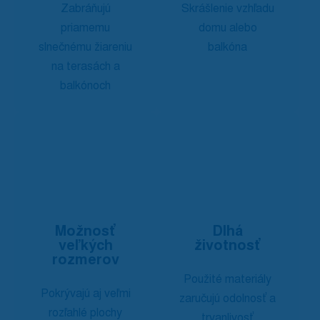
Zabráňujú
Skrášlenie vzhľadu
priamemu
domu alebo
slnečnému žiareniu
balkóna
na terasách a
balkónoch
Možnosť
Dlhá
veľkých
životnosť
rozmerov
Použité materiály
Pokrývajú aj veľmi
zaručujú odolnosť a
rozľahlé plochy
trvanlivosť