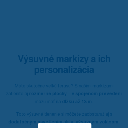
Výsuvné markízy a ich
personalizácia
Máte skutočne veľkú terasu? S našimi markízami
zatienite aj
rozmerné plochy
–
v spojenom preveden
í
môžu mať na
dĺžku až 13 m
.
Toto výsuvné tienenie si môžete zaobstarať aj s
dodatočným osvetlením
alebo
výsuvným volánom
.