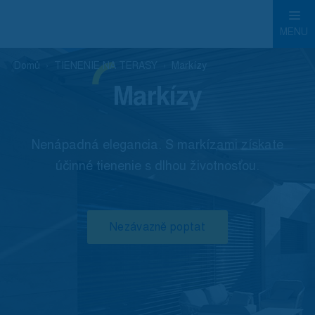
MENU
Domů
TIENENIE NA TERASY
Markízy
Markízy
Nenápadná elegancia. S markízami získate
účinné tienenie s dlhou životnosťou.
Nezávazně poptat