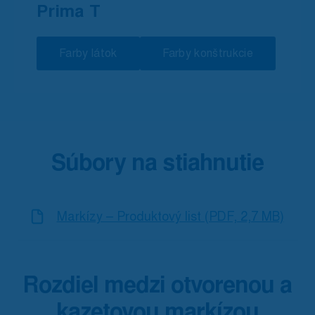
Prima T
Farby látok
Farby konštrukcie
Súbory na stiahnutie
Markízy – Produktový list (PDF, 2,7 MB)
Rozdiel medzi otvorenou a
kazetovou markízou