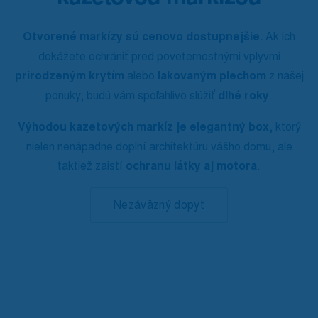
Otvorené markízy sú cenovo dostupnejšie.
Ak ich
dokážete ochrániť pred poveternostnými vplyvmi
prirodzeným krytím
alebo
lakovaným plechom
z našej
ponuky, budú vám spoľahlivo slúžiť
dlhé roky
.
Výhodou kazetových markíz je elegantný box
, ktorý
nielen nenápadne doplní architektúru vášho domu, ale
taktiež zaistí
ochranu látky aj motora
.
Nezáväzný dopyt