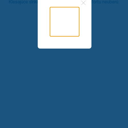
Klesajúce slnko ani nočná tma vám z komfortu neuberú.