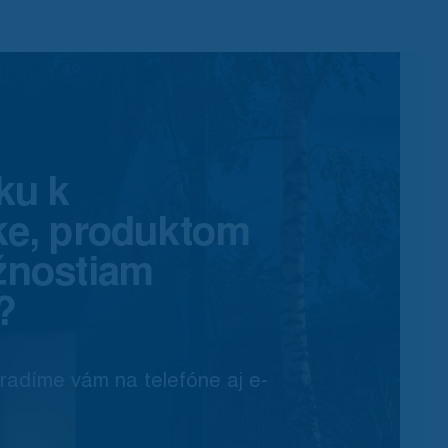
ku k
ke, produktom
žnostiam
?
radíme vám na telefóne aj e-