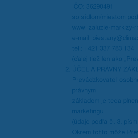
IČO: 36290491
so sídlom/miestom pod
www: zaluzie-markizy-ro
e-mail: piestany@clima
tel.: +421 337 783 134
(ďalej tiež len ako „Pr
ÚČEL A PRÁVNY ZÁK
Prevádzkovateľ osobné
právnym
základom je teda plneni
marketingu
(údaje podľa čl. 3. písm.
Okrem tohto môže Prev