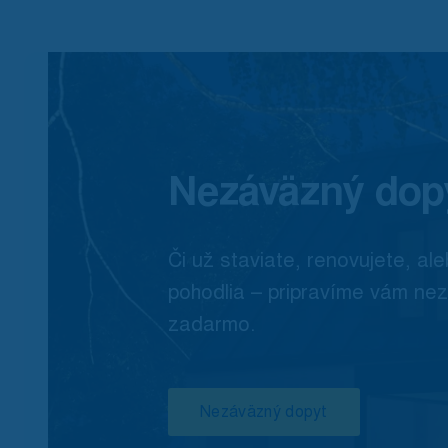
Nezáväzný dop
Či už staviate, renovujete, ale
pohodlia – pripravíme vám ne
zadarmo.
Nezáväzný dopyt