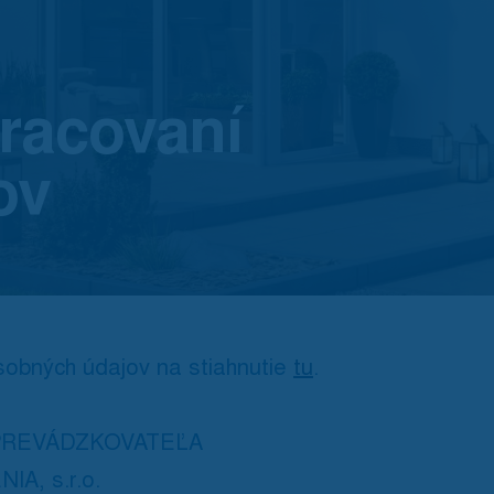
pracovaní
ov
sobných údajov na stiahnutie
tu
.
PREVÁDZKOVATEĽA
IA, s.r.o.