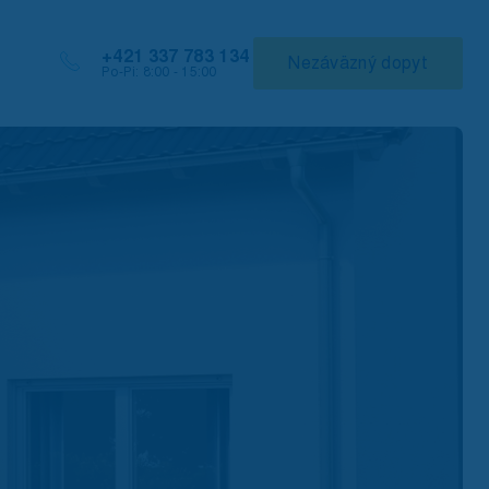
+421 337 783 134
Nezáväzný dopyt
Po-Pi: 8:00 - 15:00