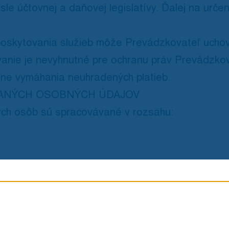
le účtovnej a daňovej legislatívy. Ďalej na urče
poskytovania služieb môže Prevádzkovateľ uchov
vanie je nevyhnutné pre ochranu práv Prevádzko
ane vymáhania neuhradených platieb.
ANÝCH OSOBNÝCH ÚDAJOV
ch osôb sú spracovávané v rozsahu:
ná uvedená adresa;