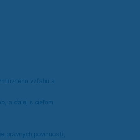
zmluvného vzťahu a
b, a ďalej s cieľom
e právnych povinností,