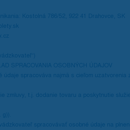
nikania: Kostolná 786/52, 922 41 Drahovce, SK
lety.sk
x.cz
evádzkovateľ“)
LAD SPRACOVANIA OSOBNÝCH ÚDAJOV
 údaje spracováva najmä s cieľom uzatvorenia 
e zmluvy, t.j. dodanie tovaru a poskytnutie služie
 g)).
ádzkovateľ spracovávať osobné údaje na plneni