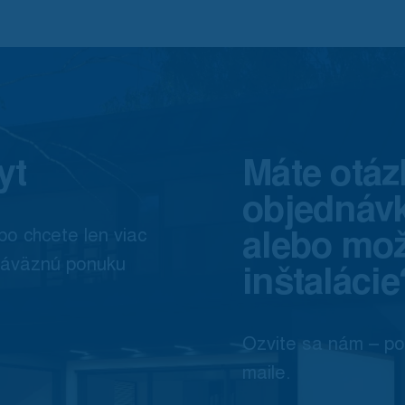
yt
Máte otáz
objednáv
alebo mo
bo chcete len viac
záväznú ponuku
inštalácie
Ozvite sa nám – po
maile.