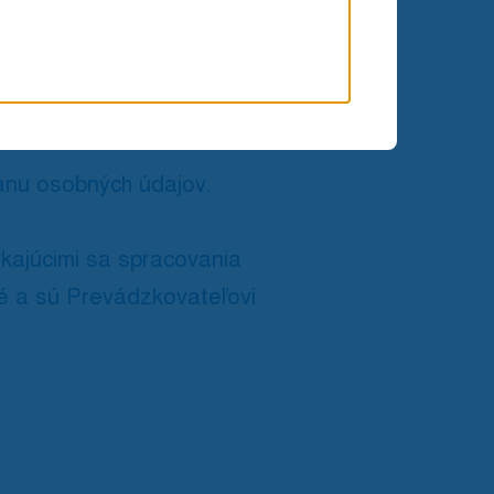
 údajov. V prípade
je dotknutá osoba
anu osobných údajov.
kajúcimi sa spracovania
é a sú Prevádzkovateľovi