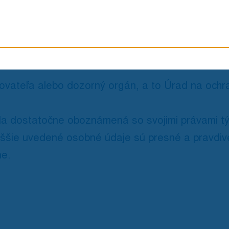
ná vzniesť námietku proti spracovaniu osobných
tí súvisiacich so spracovaním osobných údajov 
ovateľa alebo dozorný orgán, a to Úrad na ochr
la dostatočne oboznámená so svojimi právami tý
yššie uvedené osobné údaje sú presné a pravdiv
e.