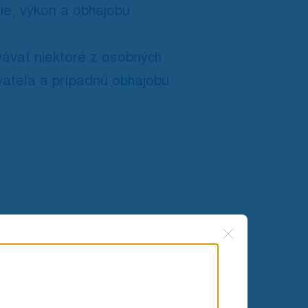
nie, výkon a obhajobu
ávať niektoré z osobných
vateľa a prípadnú obhajobu