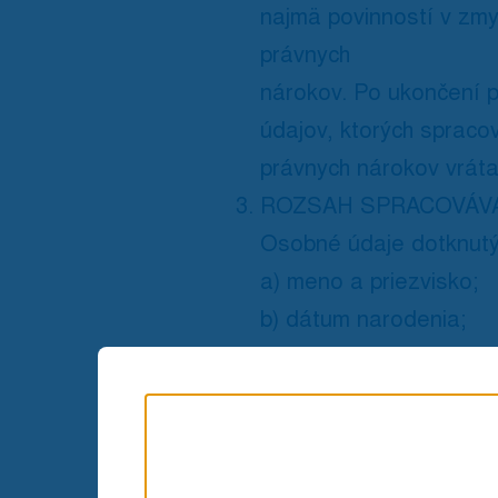
najmä povinností v zmys
právnych
nárokov. Po ukončení 
údajov, ktorých spraco
právnych nárokov vrát
ROZSAH SPRACOVÁV
Osobné údaje dotknutý
a) meno a priezvisko;
b) dátum narodenia;
c) bydlisko, sídlo či i
d) identifikačné číslo;
e) e-mail;
f) telefónne číslo;