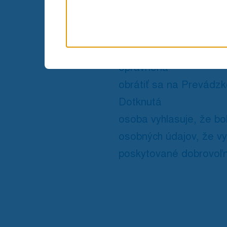
dotknutá osoba oprávne
pochybností
o dodržiavaní povinnos
oprávnená
obrátiť sa na Prevádzk
Dotknutá
osoba vyhlasuje, že bo
osobných údajov, že v
poskytované dobrovoľn