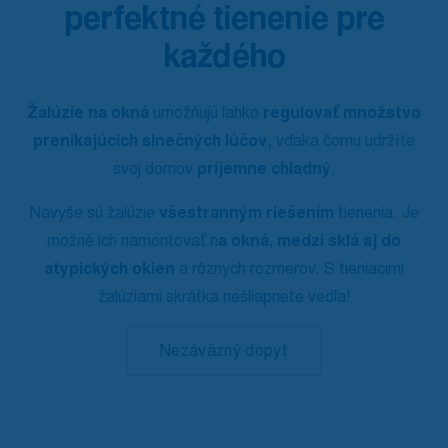
perfektné tienenie pre
každého
Žalúzie na okná
umožňujú ľahko
regulovať množstvo
prenikajúcich slnečných lúčov
, vďaka čomu udržíte
svoj domov
príjemne chladný
.
Navyše sú žalúzie
všestranným riešením
tienenia. Je
možné ich namontovať n
a okná, medzi sklá aj do
atypických okien
a rôznych rozmerov. S tieniacimi
žalúziami skrátka nešliapnete vedľa!
Nezáväzný dopyt