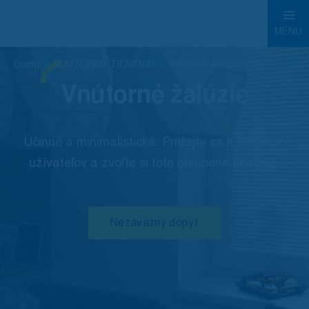
MENU
Domů
VNÚTORNÉ TIENENIE
Vnútorné žalúzie
Vnútorné žalúzie
Účinné a minimalistické. Pridajte sa k miliónom
užívateľov a zvoľte si toto obľúbené tienenie.
Nezáväzný dopyt