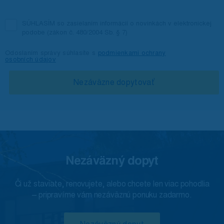
SÚHLASÍM so zasielaním informácií o novinkách v elektronickej
podobe (zákon č. 480/2004 Sb. § 7)
Odoslaním správy súhlasíte s
podmienkami ochrany
osobních údajov
Nezáväzný dopyt
Či už staviate, renovujete, alebo chcete len viac pohodlia
– pripravíme vám nezáväznú ponuku zadarmo.