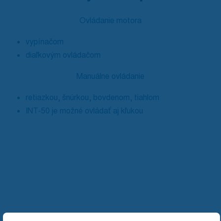
Ovládanie motora
vypínačom
diaľkovým ovládačom
Manuálne ovládanie
retiazkou, šnúrkou, bovdenom, tiahlom
INT-50 je možné ovládať aj kľukou