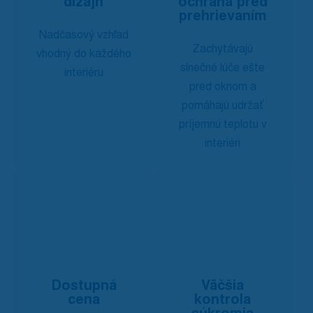
dizajn
ochrana pred
prehrievaním
Nadčasový vzhľad
Zachytávajú
vhodný do každého
slnečné lúče ešte
interiéru
pred oknom a
pomáhajú udržať
príjemnú teplotu v
interiéri
Dostupná
Väčšia
cena
kontrola