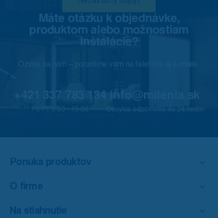
Nezáväzný dopyt
Máte otázku k objednávke,
produktom alebo možnostiam
inštalácie?
Ozvite sa nám – poradíme vám na telefóne aj e-maile.
+421 337 783 134
info@milenia.sk
Po-Pi: 8:00 - 15:00
Obvykle odpovieme do 24 hodín
Ponuka produktov
O firme
Na stiahnutie