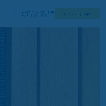
+421 337 783 134
Nezáväzný dopyt
Po-Pi: 8:00 - 15:00