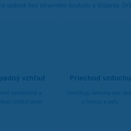
ný spánok bez otravného bzukotu a štípania. Drž
padný vzhľad
Priechod vzduchu
mer neviditeľné a
Umožňujú vetranie bez ob
šujú vzhľad okien
z hmyzu a peľu