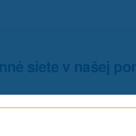
nné siete v našej po
upínanie na hák alebo klik systém
pusuvn