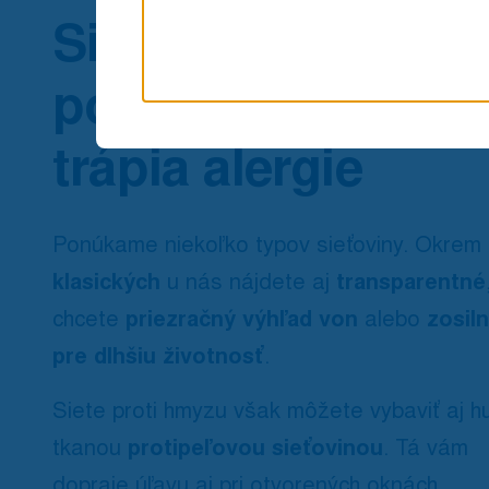
Siete proti hmyzu
pomôžu, keď vás
trápia alergie
Ponúkame niekoľko typov sieťoviny. Okrem
klasických
u nás nájdete aj
transparentné
chcete
priezračný výhľad von
alebo
zosil
pre dlhšiu životnosť
.
Siete proti hmyzu však môžete vybaviť aj h
tkanou
protipeľovou sieťovinou
. Tá vám
dopraje úľavu aj pri otvorených oknách.