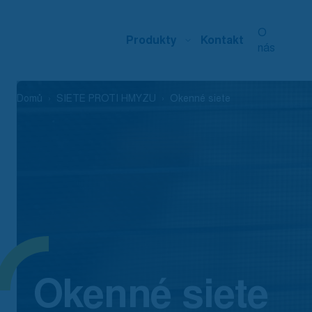
O
Produkty
Kontakt
nás
Domů
SIETE PROTI HMYZU
Okenné siete
Okenné siete