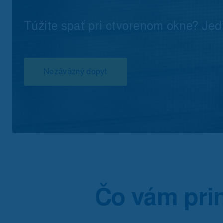
Túžite spať pri otvorenom okne? Jedi
Nezáväzný dopyt
Čo vám prin